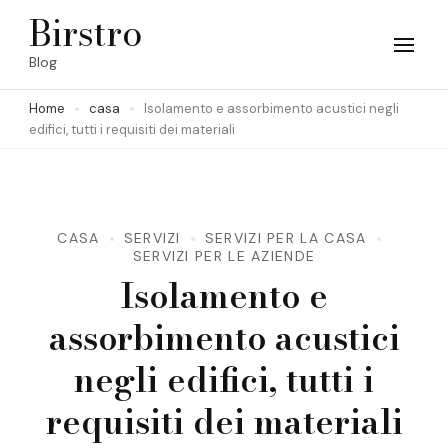
Skip
Birstro
to
Blog
content
Home
casa
Isolamento e assorbimento acustici negli
(Press
edifici, tutti i requisiti dei materiali
Enter)
CASA
SERVIZI
SERVIZI PER LA CASA
SERVIZI PER LE AZIENDE
Isolamento e
assorbimento acustici
negli edifici, tutti i
requisiti dei materiali