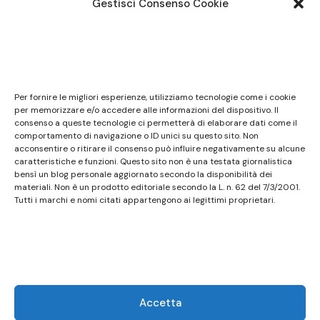
Gestisci Consenso Cookie
Note legali
Questo sito non costituisce testata giornalistica e
Per fornire le migliori esperienze, utilizziamo tecnologie come i cookie
non ha carattere periodico essendo aggiornato
per memorizzare e/o accedere alle informazioni del dispositivo. Il
consenso a queste tecnologie ci permetterà di elaborare dati come il
secondo la disponibilità e la reperibilità dei materiali.
comportamento di navigazione o ID unici su questo sito. Non
Pertanto non può essere considerato in alcun modo
acconsentire o ritirare il consenso può influire negativamente su alcune
un prodotto editoriale ai sensi della L. n. 62 del
caratteristiche e funzioni. Questo sito non è una testata giornalistica
bensì un blog personale aggiornato secondo la disponibilità dei
7/3/2001. Tutti i marchi riportati appartengono ai
materiali. Non è un prodotto editoriale secondo la L. n. 62 del 7/3/2001.
legittimi proprietari; marchi di terzi, nomi di prodotti,
Tutti i marchi e nomi citati appartengono ai legittimi proprietari.
nomi commerciali, nomi corporativi e società citati
possono essere marchi di proprietà dei rispettivi
titolari o marchi registrati d’altre società e sono stati
utilizzati a puro scopo esplicativo ed a beneficio del
possessore, senza alcun fine di violazione dei diritti di
Accetta
Copyright vigenti. Questo sito utilizza solo cookie