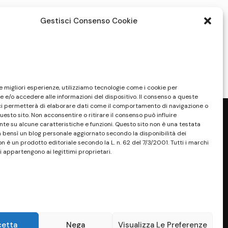
Gestisci Consenso Cookie
le migliori esperienze, utilizziamo tecnologie come i cookie per
 e/o accedere alle informazioni del dispositivo. Il consenso a queste
ci permetterà di elaborare dati come il comportamento di navigazione o
questo sito. Non acconsentire o ritirare il consenso può influire
e su alcune caratteristiche e funzioni. Questo sito non è una testata
a bensì un blog personale aggiornato secondo la disponibilità dei
on è un prodotto editoriale secondo la L. n. 62 del 7/3/2001. Tutti i marchi
i appartengono ai legittimi proprietari.
sponibilità e la reperibilità dei materiali.
. Tutti i marchi riportati appartengono ai
sono essere marchi di proprietà dei rispettivi
ossessore, senza alcun fine di violazione dei
 Maggiori dettagli alla pagina:
PRIVACY
cetta
Nega
Visualizza Le Preferenze