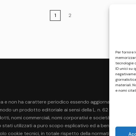
Page
Page
1
2
Per fornire 
memorizzare
tecnologie 
ID unici su 
negativament
giornalistic
materiali. N
e nomi citat
a e non ha carattere periodico essendo aggiornato secondo la di
do un prodotto editoriale ai sensi della L. n. 62 del 7/3/2001
rodotti, nomi commerciali, nomi corporativi e società citati pos
no stati utilizzati a puro scopo esplicativo ed a beneficio del p
 solo cookie tecnici, in totale rispetto della normativa europea.
Ac