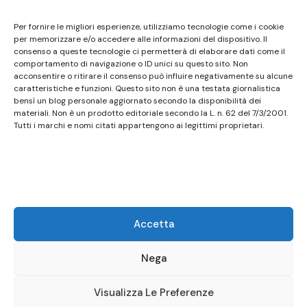
Questo sito non costituisce testata giornalistica e
Per fornire le migliori esperienze, utilizziamo tecnologie come i cookie
non ha carattere periodico essendo aggiornato
per memorizzare e/o accedere alle informazioni del dispositivo. Il
consenso a queste tecnologie ci permetterà di elaborare dati come il
secondo la disponibilità e la reperibilità dei materiali.
comportamento di navigazione o ID unici su questo sito. Non
Pertanto non può essere considerato in alcun modo
acconsentire o ritirare il consenso può influire negativamente su alcune
un prodotto editoriale ai sensi della L. n. 62 del
caratteristiche e funzioni. Questo sito non è una testata giornalistica
bensì un blog personale aggiornato secondo la disponibilità dei
7/3/2001. Tutti i marchi riportati appartengono ai
materiali. Non è un prodotto editoriale secondo la L. n. 62 del 7/3/2001.
legittimi proprietari; marchi di terzi, nomi di prodotti,
Tutti i marchi e nomi citati appartengono ai legittimi proprietari.
nomi commerciali, nomi corporativi e società citati
possono essere marchi di proprietà dei rispettivi
titolari o marchi registrati d’altre società e sono stati
utilizzati a puro scopo esplicativo ed a beneficio del
possessore, senza alcun fine di violazione dei diritti di
Accetta
Copyright vigenti. Questo sito utilizza solo cookie
tecnici, in totale rispetto della normativa europea.
Nega
Maggiori dettagli alla pagina:
PRIVACY
Visualizza Le Preferenze