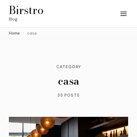
Skip
Birstro
to
Blog
content
Home
casa
(Press
Enter)
CATEGORY
casa
35 POSTS