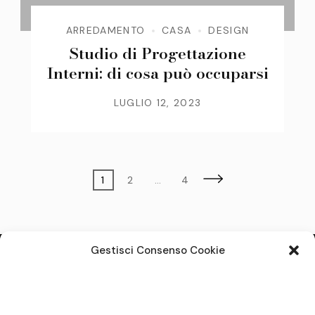
ARREDAMENTO
CASA
DESIGN
Studio di Progettazione
Interni: di cosa può occuparsi
LUGLIO 12, 2023
Paginazione
Page
Page
Page
1
2
…
4
degli
articoli
Gestisci Consenso Cookie
Note legali