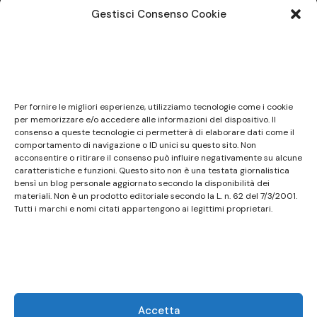
articoli
Gestisci Consenso Cookie
Note legali
Questo sito non costituisce testata giornalistica e
Per fornire le migliori esperienze, utilizziamo tecnologie come i cookie
non ha carattere periodico essendo aggiornato
per memorizzare e/o accedere alle informazioni del dispositivo. Il
consenso a queste tecnologie ci permetterà di elaborare dati come il
secondo la disponibilità e la reperibilità dei materiali.
comportamento di navigazione o ID unici su questo sito. Non
Pertanto non può essere considerato in alcun modo
acconsentire o ritirare il consenso può influire negativamente su alcune
un prodotto editoriale ai sensi della L. n. 62 del
caratteristiche e funzioni. Questo sito non è una testata giornalistica
bensì un blog personale aggiornato secondo la disponibilità dei
7/3/2001. Tutti i marchi riportati appartengono ai
materiali. Non è un prodotto editoriale secondo la L. n. 62 del 7/3/2001.
legittimi proprietari; marchi di terzi, nomi di prodotti,
Tutti i marchi e nomi citati appartengono ai legittimi proprietari.
nomi commerciali, nomi corporativi e società citati
possono essere marchi di proprietà dei rispettivi
titolari o marchi registrati d’altre società e sono stati
utilizzati a puro scopo esplicativo ed a beneficio del
possessore, senza alcun fine di violazione dei diritti di
Accetta