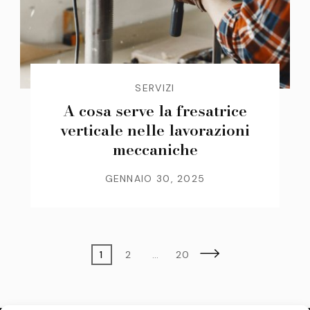
SERVIZI
A cosa serve la fresatrice
verticale nelle lavorazioni
meccaniche
GENNAIO 30, 2025
Paginazione
Page
Page
Page
1
2
…
20
degli