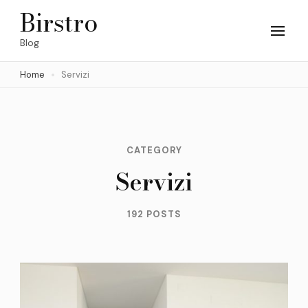
Skip
Birstro
to
Blog
content
Home
Servizi
(Press
Enter)
CATEGORY
Servizi
192 POSTS