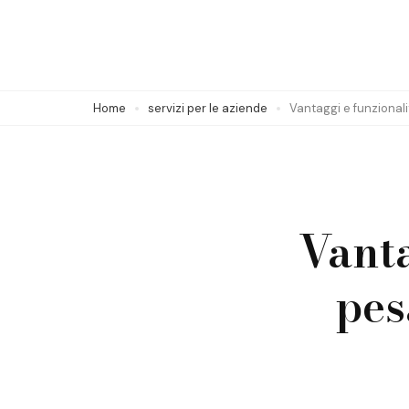
Skip
to
content
(Press
Home
servizi per le aziende
Vantaggi e funzionali
Enter)
Vanta
pes