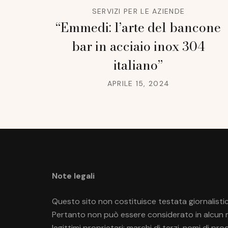
SERVIZI PER LE AZIENDE
“Emmedi: l’arte del bancone
bar in acciaio inox 304
italiano”
APRILE 15, 2024
Note legali
Questo sito non costituisce testata giornalistic
Pertanto non può essere considerato in alcun mo
legittimi proprietari; marchi di terzi, nomi di p