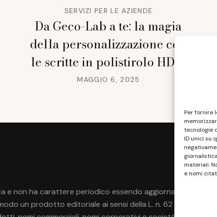
SERVIZI PER LE AZIENDE
Da Geco-Lab a te: la magia
della personalizzazione con
le scritte in polistirolo HD®
MAGGIO 6, 2025
Per fornire 
memorizzare
tecnologie 
ID unici su 
negativament
giornalistic
materiali. N
e nomi citat
a e non ha carattere periodico essendo aggiornato secondo la di
do un prodotto editoriale ai sensi della L. n. 62 del 7/3/2001
rodotti, nomi commerciali, nomi corporativi e società citati pos