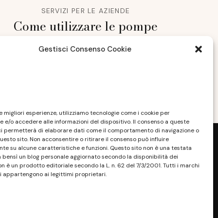
SERVIZI PER LE AZIENDE
Come utilizzare le pompe
alta pressione
Gestisci Consenso Cookie
NOVEMBRE 5, 2021
le migliori esperienze, utilizziamo tecnologie come i cookie per
 e/o accedere alle informazioni del dispositivo. Il consenso a queste
ci permetterà di elaborare dati come il comportamento di navigazione o
questo sito. Non acconsentire o ritirare il consenso può influire
e su alcune caratteristiche e funzioni. Questo sito non è una testata
a bensì un blog personale aggiornato secondo la disponibilità dei
on è un prodotto editoriale secondo la L. n. 62 del 7/3/2001. Tutti i marchi
i appartengono ai legittimi proprietari.
sponibilità e la reperibilità dei materiali.
. Tutti i marchi riportati appartengono ai
sono essere marchi di proprietà dei rispettivi