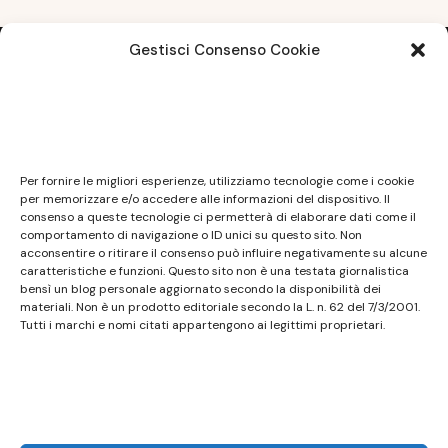
Gestisci Consenso Cookie
Note legali
Questo sito non costituisce testata giornalistica e
Per fornire le migliori esperienze, utilizziamo tecnologie come i cookie
non ha carattere periodico essendo aggiornato
per memorizzare e/o accedere alle informazioni del dispositivo. Il
consenso a queste tecnologie ci permetterà di elaborare dati come il
secondo la disponibilità e la reperibilità dei materiali.
comportamento di navigazione o ID unici su questo sito. Non
Pertanto non può essere considerato in alcun modo
acconsentire o ritirare il consenso può influire negativamente su alcune
caratteristiche e funzioni. Questo sito non è una testata giornalistica
un prodotto editoriale ai sensi della L. n. 62 del
bensì un blog personale aggiornato secondo la disponibilità dei
7/3/2001. Tutti i marchi riportati appartengono ai
materiali. Non è un prodotto editoriale secondo la L. n. 62 del 7/3/2001.
legittimi proprietari; marchi di terzi, nomi di prodotti,
Tutti i marchi e nomi citati appartengono ai legittimi proprietari.
nomi commerciali, nomi corporativi e società citati
possono essere marchi di proprietà dei rispettivi
titolari o marchi registrati d’altre società e sono stati
utilizzati a puro scopo esplicativo ed a beneficio del