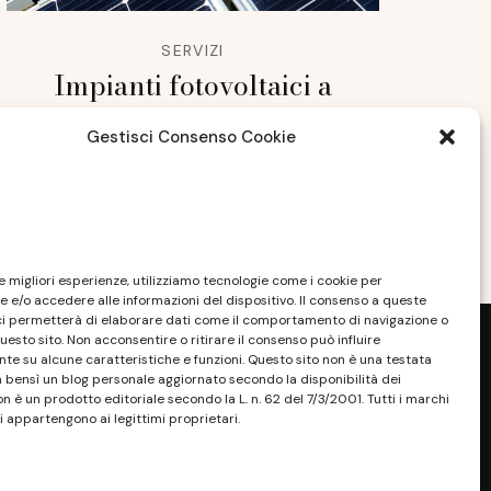
SERVIZI
Impianti fotovoltaici a
Pescara: a chi rivolgerti?
Gestisci Consenso Cookie
DICEMBRE 1, 2023
le migliori esperienze, utilizziamo tecnologie come i cookie per
 e/o accedere alle informazioni del dispositivo. Il consenso a queste
ci permetterà di elaborare dati come il comportamento di navigazione o
questo sito. Non acconsentire o ritirare il consenso può influire
e su alcune caratteristiche e funzioni. Questo sito non è una testata
a bensì un blog personale aggiornato secondo la disponibilità dei
on è un prodotto editoriale secondo la L. n. 62 del 7/3/2001. Tutti i marchi
i appartengono ai legittimi proprietari.
sponibilità e la reperibilità dei materiali.
. Tutti i marchi riportati appartengono ai