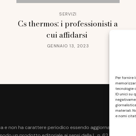
SERVIZI
Cs thermos: i professionisti a
cui affidarsi
GENNAIO 13, 2023
Per fornire 
memorizzare
tecnologie 
ID unici su 
negativament
giornalistic
materiali. N
e nomi citat
a e non ha carattere periodico essendo aggiornato secondo la di
do un prodotto editoriale ai sensi della L. n. 62 del 7/3/2001