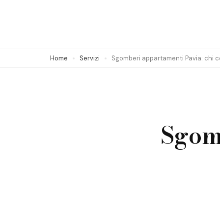
Skip
to
content
(Press
Home
Servizi
Sgomberi appartamenti Pavia: chi c
Enter)
Sgom