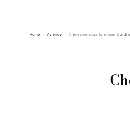
Skip
to
content
(Press
Home
Aziende
Che esperienza, fare team buildin
Enter)
Ch