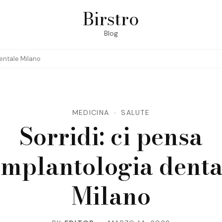
Birstro
Blog
dentale Milano
MEDICINA
SALUTE
Sorridi: ci pensa
’implantologia denta
Milano