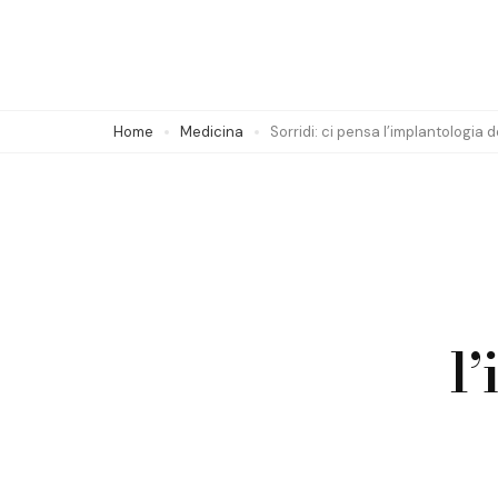
Skip
to
content
(Press
Home
Medicina
Sorridi: ci pensa l’implantologia 
Enter)
l