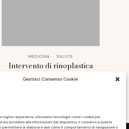
MEDICINA
SALUTE
Intervento di rinoplastica
Milano: a chi rivolgersi?
Gestisci Consenso Cookie
AGOSTO 8, 2022
le migliori esperienze, utilizziamo tecnologie come i cookie per
 e/o accedere alle informazioni del dispositivo. Il consenso a queste
ci permetterà di elaborare dati come il comportamento di navigazione o