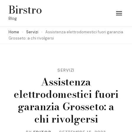
Skip
Birstro
to
Blog
content
Home
Servizi
Assistenza elettrodomestici fuori garanzia
(Press
Grosseto: a chi rivolgersi
Enter)
SERVIZI
Assistenza
elettrodomestici fuori
garanzia Grosseto: a
chi rivolgersi