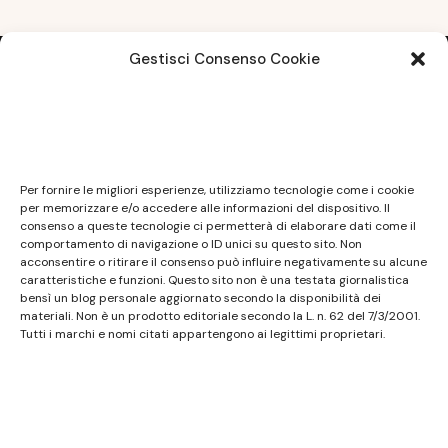
Gestisci Consenso Cookie
Note legali
Questo sito non costituisce testata giornalistica e
Per fornire le migliori esperienze, utilizziamo tecnologie come i cookie
non ha carattere periodico essendo aggiornato
per memorizzare e/o accedere alle informazioni del dispositivo. Il
consenso a queste tecnologie ci permetterà di elaborare dati come il
secondo la disponibilità e la reperibilità dei materiali.
comportamento di navigazione o ID unici su questo sito. Non
Pertanto non può essere considerato in alcun modo
acconsentire o ritirare il consenso può influire negativamente su alcune
caratteristiche e funzioni. Questo sito non è una testata giornalistica
un prodotto editoriale ai sensi della L. n. 62 del
bensì un blog personale aggiornato secondo la disponibilità dei
7/3/2001. Tutti i marchi riportati appartengono ai
materiali. Non è un prodotto editoriale secondo la L. n. 62 del 7/3/2001.
legittimi proprietari; marchi di terzi, nomi di prodotti,
Tutti i marchi e nomi citati appartengono ai legittimi proprietari.
nomi commerciali, nomi corporativi e società citati
possono essere marchi di proprietà dei rispettivi
titolari o marchi registrati d’altre società e sono stati
utilizzati a puro scopo esplicativo ed a beneficio del