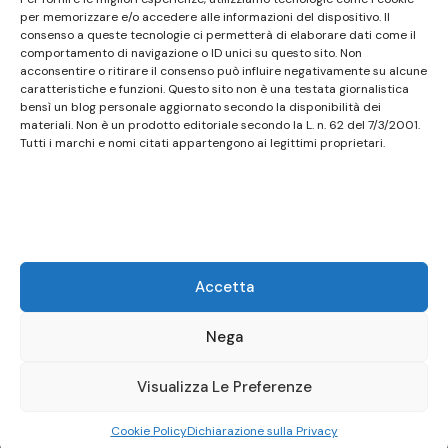
non ha carattere periodico essendo aggiornato
per memorizzare e/o accedere alle informazioni del dispositivo. Il
consenso a queste tecnologie ci permetterà di elaborare dati come il
secondo la disponibilità e la reperibilità dei materiali.
comportamento di navigazione o ID unici su questo sito. Non
Pertanto non può essere considerato in alcun modo
acconsentire o ritirare il consenso può influire negativamente su alcune
caratteristiche e funzioni. Questo sito non è una testata giornalistica
un prodotto editoriale ai sensi della L. n. 62 del
bensì un blog personale aggiornato secondo la disponibilità dei
7/3/2001. Tutti i marchi riportati appartengono ai
materiali. Non è un prodotto editoriale secondo la L. n. 62 del 7/3/2001.
legittimi proprietari; marchi di terzi, nomi di prodotti,
Tutti i marchi e nomi citati appartengono ai legittimi proprietari.
nomi commerciali, nomi corporativi e società citati
possono essere marchi di proprietà dei rispettivi
titolari o marchi registrati d’altre società e sono stati
utilizzati a puro scopo esplicativo ed a beneficio del
possessore, senza alcun fine di violazione dei diritti di
Accetta
Copyright vigenti. Questo sito utilizza solo cookie
tecnici, in totale rispetto della normativa europea.
Nega
Maggiori dettagli alla pagina:
PRIVACY
Visualizza Le Preferenze
© Copyright 2026
Birstro
.
Presto Blog | Developed By
Cookie Policy
Dichiarazione sulla Privacy
SublimeTheme
.
Powered by
WordPress
.