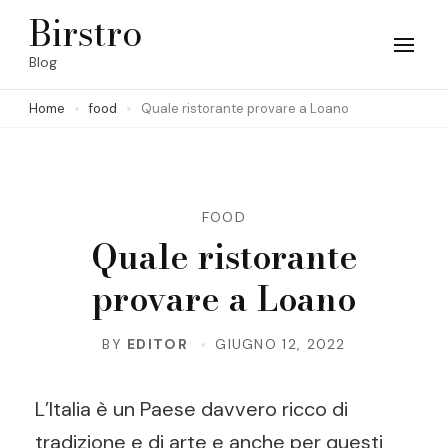
Skip
Birstro
to
Blog
content
Home
food
Quale ristorante provare a Loano
(Press
Enter)
FOOD
Quale ristorante
provare a Loano
BY
EDITOR
GIUGNO 12, 2022
L’Italia è un Paese davvero ricco di
tradizione e di arte e anche per questi