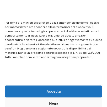
Note legali
Questo sito non costituisce testata giornalistica e
Per fornire le migliori esperienze, utilizziamo tecnologie come i cookie
non ha carattere periodico essendo aggiornato
per memorizzare e/o accedere alle informazioni del dispositivo. Il
consenso a queste tecnologie ci permetterà di elaborare dati come il
secondo la disponibilità e la reperibilità dei materiali.
comportamento di navigazione o ID unici su questo sito. Non
Pertanto non può essere considerato in alcun modo
acconsentire o ritirare il consenso può influire negativamente su alcune
un prodotto editoriale ai sensi della L. n. 62 del
caratteristiche e funzioni. Questo sito non è una testata giornalistica
bensì un blog personale aggiornato secondo la disponibilità dei
7/3/2001. Tutti i marchi riportati appartengono ai
materiali. Non è un prodotto editoriale secondo la L. n. 62 del 7/3/2001.
legittimi proprietari; marchi di terzi, nomi di prodotti,
Tutti i marchi e nomi citati appartengono ai legittimi proprietari.
nomi commerciali, nomi corporativi e società citati
possono essere marchi di proprietà dei rispettivi
titolari o marchi registrati d’altre società e sono stati
utilizzati a puro scopo esplicativo ed a beneficio del
possessore, senza alcun fine di violazione dei diritti di
Accetta
Copyright vigenti. Questo sito utilizza solo cookie
tecnici, in totale rispetto della normativa europea.
Nega
Maggiori dettagli alla pagina:
PRIVACY