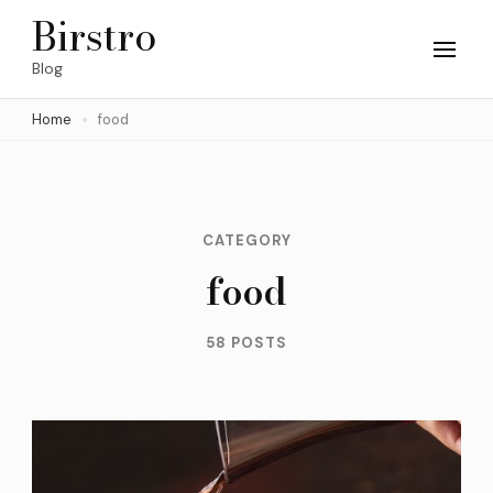
Skip
Birstro
to
Blog
content
Home
food
(Press
Enter)
CATEGORY
food
58 POSTS