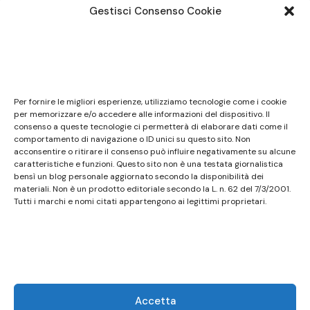
Gestisci Consenso Cookie
Note legali
Questo sito non costituisce testata giornalistica e
Per fornire le migliori esperienze, utilizziamo tecnologie come i cookie
non ha carattere periodico essendo aggiornato
per memorizzare e/o accedere alle informazioni del dispositivo. Il
consenso a queste tecnologie ci permetterà di elaborare dati come il
secondo la disponibilità e la reperibilità dei materiali.
comportamento di navigazione o ID unici su questo sito. Non
Pertanto non può essere considerato in alcun modo
acconsentire o ritirare il consenso può influire negativamente su alcune
caratteristiche e funzioni. Questo sito non è una testata giornalistica
un prodotto editoriale ai sensi della L. n. 62 del
bensì un blog personale aggiornato secondo la disponibilità dei
7/3/2001. Tutti i marchi riportati appartengono ai
materiali. Non è un prodotto editoriale secondo la L. n. 62 del 7/3/2001.
legittimi proprietari; marchi di terzi, nomi di prodotti,
Tutti i marchi e nomi citati appartengono ai legittimi proprietari.
nomi commerciali, nomi corporativi e società citati
possono essere marchi di proprietà dei rispettivi
titolari o marchi registrati d’altre società e sono stati
utilizzati a puro scopo esplicativo ed a beneficio del
possessore, senza alcun fine di violazione dei diritti di
Accetta
Copyright vigenti. Questo sito utilizza solo cookie