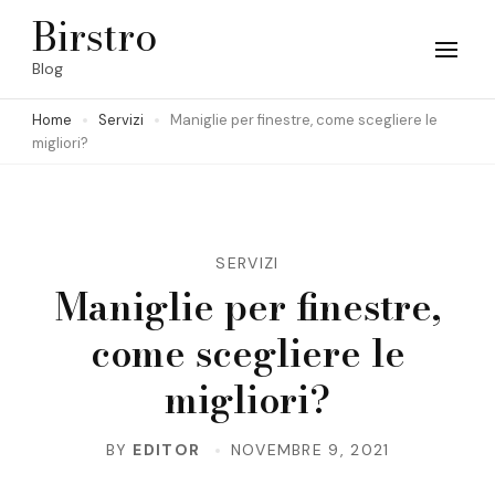
Skip
Birstro
to
Blog
content
Home
Servizi
Maniglie per finestre, come scegliere le
(Press
migliori?
Enter)
SERVIZI
Maniglie per finestre,
come scegliere le
migliori?
BY
EDITOR
NOVEMBRE 9, 2021