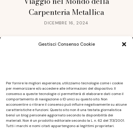
Viaggio nel Mondo della
Carpenteria Metallica
DICEMBRE 16, 2024
Gestisci Consenso Cookie
Note legali
Questo sito non costituisce testata giornalistica e
Per fornire le migliori esperienze, utilizziamo tecnologie come i cookie
non ha carattere periodico essendo aggiornato
per memorizzare e/o accedere alle informazioni del dispositivo. Il
consenso a queste tecnologie ci permetterà di elaborare dati come il
secondo la disponibilità e la reperibilità dei materiali.
comportamento di navigazione o ID unici su questo sito. Non
Pertanto non può essere considerato in alcun modo
acconsentire o ritirare il consenso può influire negativamente su alcune
caratteristiche e funzioni. Questo sito non è una testata giornalistica
un prodotto editoriale ai sensi della L. n. 62 del
bensì un blog personale aggiornato secondo la disponibilità dei
7/3/2001. Tutti i marchi riportati appartengono ai
materiali. Non è un prodotto editoriale secondo la L. n. 62 del 7/3/2001.
legittimi proprietari; marchi di terzi, nomi di prodotti,
Tutti i marchi e nomi citati appartengono ai legittimi proprietari.