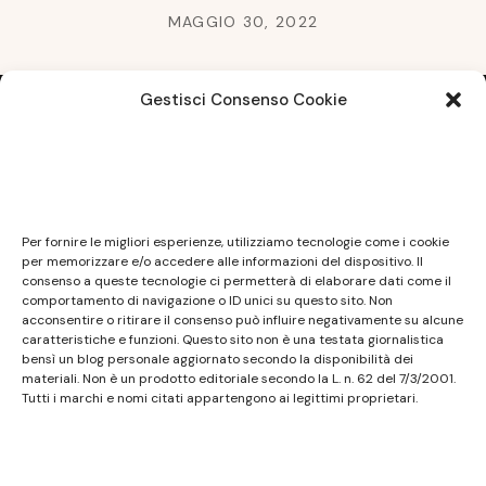
MAGGIO 30, 2022
Gestisci Consenso Cookie
Note legali
Questo sito non costituisce testata giornalistica e
Per fornire le migliori esperienze, utilizziamo tecnologie come i cookie
non ha carattere periodico essendo aggiornato
per memorizzare e/o accedere alle informazioni del dispositivo. Il
consenso a queste tecnologie ci permetterà di elaborare dati come il
secondo la disponibilità e la reperibilità dei materiali.
comportamento di navigazione o ID unici su questo sito. Non
Pertanto non può essere considerato in alcun modo
acconsentire o ritirare il consenso può influire negativamente su alcune
caratteristiche e funzioni. Questo sito non è una testata giornalistica
un prodotto editoriale ai sensi della L. n. 62 del
bensì un blog personale aggiornato secondo la disponibilità dei
7/3/2001. Tutti i marchi riportati appartengono ai
materiali. Non è un prodotto editoriale secondo la L. n. 62 del 7/3/2001.
legittimi proprietari; marchi di terzi, nomi di prodotti,
Tutti i marchi e nomi citati appartengono ai legittimi proprietari.
nomi commerciali, nomi corporativi e società citati
possono essere marchi di proprietà dei rispettivi
titolari o marchi registrati d’altre società e sono stati