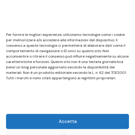
Note legali
Questo sito non costituisce testata giornalistica e
Per fornire le migliori esperienze, utilizziamo tecnologie come i cookie
non ha carattere periodico essendo aggiornato
per memorizzare e/o accedere alle informazioni del dispositivo. Il
consenso a queste tecnologie ci permetterà di elaborare dati come il
secondo la disponibilità e la reperibilità dei materiali.
comportamento di navigazione o ID unici su questo sito. Non
Pertanto non può essere considerato in alcun modo
acconsentire o ritirare il consenso può influire negativamente su alcune
caratteristiche e funzioni. Questo sito non è una testata giornalistica
un prodotto editoriale ai sensi della L. n. 62 del
bensì un blog personale aggiornato secondo la disponibilità dei
7/3/2001. Tutti i marchi riportati appartengono ai
materiali. Non è un prodotto editoriale secondo la L. n. 62 del 7/3/2001.
legittimi proprietari; marchi di terzi, nomi di prodotti,
Tutti i marchi e nomi citati appartengono ai legittimi proprietari.
nomi commerciali, nomi corporativi e società citati
possono essere marchi di proprietà dei rispettivi
titolari o marchi registrati d’altre società e sono stati
utilizzati a puro scopo esplicativo ed a beneficio del
possessore, senza alcun fine di violazione dei diritti di
Accetta
Copyright vigenti. Questo sito utilizza solo cookie
tecnici, in totale rispetto della normativa europea.