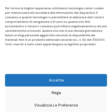
Questo sito non costituisce testata giornalistica e
Per fornire le migliori esperienze, utilizziamo tecnologie come i cookie
non ha carattere periodico essendo aggiornato
per memorizzare e/o accedere alle informazioni del dispositivo. Il
consenso a queste tecnologie ci permetterà di elaborare dati come il
secondo la disponibilità e la reperibilità dei materiali.
comportamento di navigazione o ID unici su questo sito. Non
Pertanto non può essere considerato in alcun modo
acconsentire o ritirare il consenso può influire negativamente su alcune
un prodotto editoriale ai sensi della L. n. 62 del
caratteristiche e funzioni. Questo sito non è una testata giornalistica
bensì un blog personale aggiornato secondo la disponibilità dei
7/3/2001. Tutti i marchi riportati appartengono ai
materiali. Non è un prodotto editoriale secondo la L. n. 62 del 7/3/2001.
legittimi proprietari; marchi di terzi, nomi di prodotti,
Tutti i marchi e nomi citati appartengono ai legittimi proprietari.
nomi commerciali, nomi corporativi e società citati
possono essere marchi di proprietà dei rispettivi
titolari o marchi registrati d’altre società e sono stati
utilizzati a puro scopo esplicativo ed a beneficio del
possessore, senza alcun fine di violazione dei diritti di
Accetta
Copyright vigenti. Questo sito utilizza solo cookie
tecnici, in totale rispetto della normativa europea.
Nega
Maggiori dettagli alla pagina:
PRIVACY
Visualizza Le Preferenze
© Copyright 2026
Birstro
.
Presto Blog | Developed By