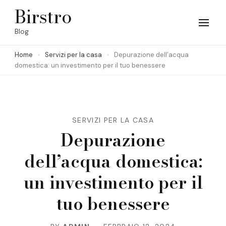
Skip
Birstro
to
Blog
content
Home
Servizi per la casa
Depurazione dell’acqua
(Press
domestica: un investimento per il tuo benessere
Enter)
SERVIZI PER LA CASA
Depurazione
dell’acqua domestica:
un investimento per il
tuo benessere