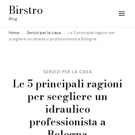
Skip
Birstro
to
Blog
content
Home
Servizi per la casa
Le 5 principali ragioni per
(Press
scegliere un idraulico professionista a Bologna
Enter)
SERVIZI PER LA CASA
Le 5 principali ragioni
per scegliere un
idraulico
professionista a
Bologna