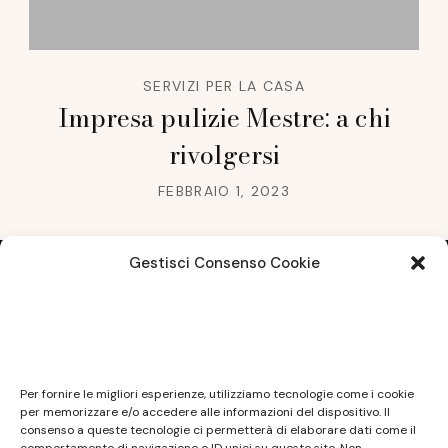
SERVIZI PER LA CASA
Impresa pulizie Mestre: a chi
rivolgersi
FEBBRAIO 1, 2023
Gestisci Consenso Cookie
Note legali
Questo sito non costituisce testata giornalistica e
Per fornire le migliori esperienze, utilizziamo tecnologie come i cookie
non ha carattere periodico essendo aggiornato
per memorizzare e/o accedere alle informazioni del dispositivo. Il
consenso a queste tecnologie ci permetterà di elaborare dati come il
secondo la disponibilità e la reperibilità dei materiali.