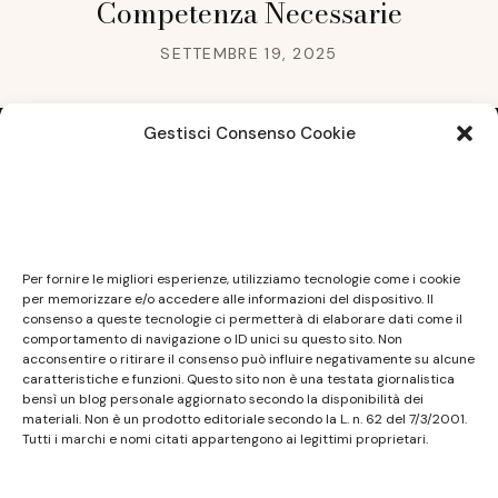
Competenza Necessarie
SETTEMBRE 19, 2025
Gestisci Consenso Cookie
Note legali
Questo sito non costituisce testata giornalistica e
Per fornire le migliori esperienze, utilizziamo tecnologie come i cookie
non ha carattere periodico essendo aggiornato
per memorizzare e/o accedere alle informazioni del dispositivo. Il
consenso a queste tecnologie ci permetterà di elaborare dati come il
secondo la disponibilità e la reperibilità dei materiali.
comportamento di navigazione o ID unici su questo sito. Non
Pertanto non può essere considerato in alcun modo
acconsentire o ritirare il consenso può influire negativamente su alcune
caratteristiche e funzioni. Questo sito non è una testata giornalistica
un prodotto editoriale ai sensi della L. n. 62 del
bensì un blog personale aggiornato secondo la disponibilità dei
7/3/2001. Tutti i marchi riportati appartengono ai
materiali. Non è un prodotto editoriale secondo la L. n. 62 del 7/3/2001.
legittimi proprietari; marchi di terzi, nomi di prodotti,
Tutti i marchi e nomi citati appartengono ai legittimi proprietari.
nomi commerciali, nomi corporativi e società citati
possono essere marchi di proprietà dei rispettivi