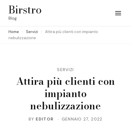
Skip
Birstro
to
Blog
content
Home
Servizi
Attira più clienti con impianto
(Press
nebulizzazione
Enter)
SERVIZI
Attira più clienti con
impianto
nebulizzazione
BY
EDITOR
GENNAIO 27, 2022