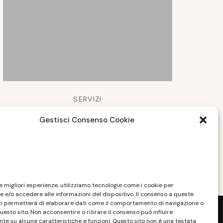
SERVIZI
Riparazione auto a Fara in
Gestisci Consenso Cookie
Sabina: come fare?
LUGLIO 29, 2023
le migliori esperienze, utilizziamo tecnologie come i cookie per
 e/o accedere alle informazioni del dispositivo. Il consenso a queste
ci permetterà di elaborare dati come il comportamento di navigazione o
questo sito. Non acconsentire o ritirare il consenso può influire
e su alcune caratteristiche e funzioni. Questo sito non è una testata