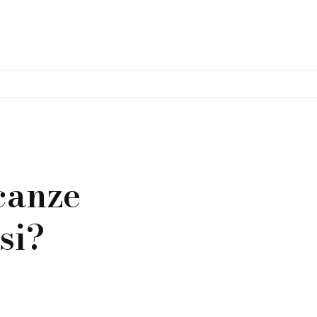
canze
si?