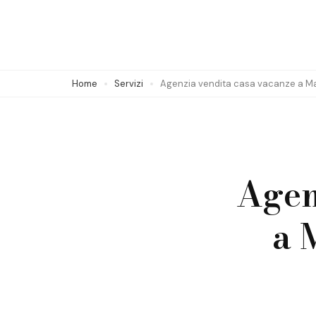
Skip
to
content
(Press
Home
Servizi
Agenzia vendita casa vacanze a Mas
Enter)
Agen
a 