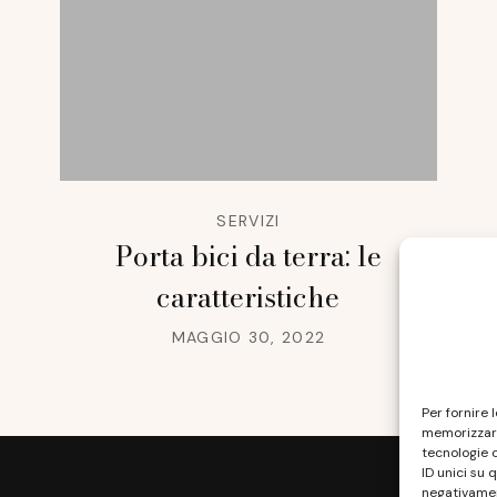
SERVIZI
Porta bici da terra: le
caratteristiche
MAGGIO 30, 2022
Per fornire 
memorizzare
tecnologie 
ID unici su 
negativament