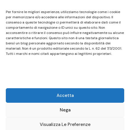
Questo sito non costituisce testata giornalistica e
Per fornire le migliori esperienze, utilizziamo tecnologie come i cookie
non ha carattere periodico essendo aggiornato
per memorizzare e/o accedere alle informazioni del dispositivo. Il
consenso a queste tecnologie ci permetterà di elaborare dati come il
secondo la disponibilità e la reperibilità dei materiali.
comportamento di navigazione o ID unici su questo sito. Non
Pertanto non può essere considerato in alcun modo
acconsentire o ritirare il consenso può influire negativamente su alcune
caratteristiche e funzioni. Questo sito non è una testata giornalistica
un prodotto editoriale ai sensi della L. n. 62 del
bensì un blog personale aggiornato secondo la disponibilità dei
7/3/2001. Tutti i marchi riportati appartengono ai
materiali. Non è un prodotto editoriale secondo la L. n. 62 del 7/3/2001.
legittimi proprietari; marchi di terzi, nomi di prodotti,
Tutti i marchi e nomi citati appartengono ai legittimi proprietari.
nomi commerciali, nomi corporativi e società citati
possono essere marchi di proprietà dei rispettivi
titolari o marchi registrati d’altre società e sono stati
utilizzati a puro scopo esplicativo ed a beneficio del
possessore, senza alcun fine di violazione dei diritti di
Accetta
Copyright vigenti. Questo sito utilizza solo cookie
tecnici, in totale rispetto della normativa europea.
Nega
Maggiori dettagli alla pagina:
PRIVACY
Visualizza Le Preferenze