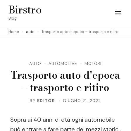
Skip
Birstro
to
Blog
content
Home
auto
Trasporto auto d’epoca – trasporto e ritiro
(Press
Enter)
AUTO
AUTOMOTIVE
MOTORI
Trasporto auto d’epoca
– trasporto e ritiro
BY
EDITOR
GIUGNO 21, 2022
Sopra ai 40 anni di età ogni automobile
può entrare a fare parte dei mezzi storici,