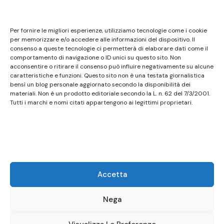
Questo sito non costituisce testata giornalistica e
Per fornire le migliori esperienze, utilizziamo tecnologie come i cookie
non ha carattere periodico essendo aggiornato
per memorizzare e/o accedere alle informazioni del dispositivo. Il
consenso a queste tecnologie ci permetterà di elaborare dati come il
secondo la disponibilità e la reperibilità dei materiali.
comportamento di navigazione o ID unici su questo sito. Non
Pertanto non può essere considerato in alcun modo
acconsentire o ritirare il consenso può influire negativamente su alcune
un prodotto editoriale ai sensi della L. n. 62 del
caratteristiche e funzioni. Questo sito non è una testata giornalistica
bensì un blog personale aggiornato secondo la disponibilità dei
7/3/2001. Tutti i marchi riportati appartengono ai
materiali. Non è un prodotto editoriale secondo la L. n. 62 del 7/3/2001.
legittimi proprietari; marchi di terzi, nomi di prodotti,
Tutti i marchi e nomi citati appartengono ai legittimi proprietari.
nomi commerciali, nomi corporativi e società citati
possono essere marchi di proprietà dei rispettivi
titolari o marchi registrati d’altre società e sono stati
utilizzati a puro scopo esplicativo ed a beneficio del
possessore, senza alcun fine di violazione dei diritti di
Accetta
Copyright vigenti. Questo sito utilizza solo cookie
tecnici, in totale rispetto della normativa europea.
Nega
Maggiori dettagli alla pagina:
PRIVACY