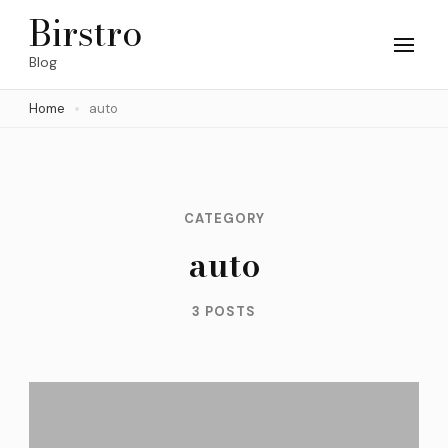
Skip
Birstro
to
Blog
content
Home
auto
(Press
Enter)
CATEGORY
auto
3 POSTS