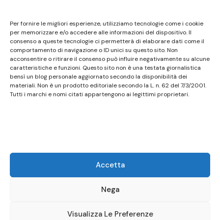
Questo sito non costituisce testata giornalistica e
Per fornire le migliori esperienze, utilizziamo tecnologie come i cookie
non ha carattere periodico essendo aggiornato
per memorizzare e/o accedere alle informazioni del dispositivo. Il
consenso a queste tecnologie ci permetterà di elaborare dati come il
secondo la disponibilità e la reperibilità dei materiali.
comportamento di navigazione o ID unici su questo sito. Non
Pertanto non può essere considerato in alcun modo
acconsentire o ritirare il consenso può influire negativamente su alcune
un prodotto editoriale ai sensi della L. n. 62 del
caratteristiche e funzioni. Questo sito non è una testata giornalistica
bensì un blog personale aggiornato secondo la disponibilità dei
7/3/2001. Tutti i marchi riportati appartengono ai
materiali. Non è un prodotto editoriale secondo la L. n. 62 del 7/3/2001.
legittimi proprietari; marchi di terzi, nomi di prodotti,
Tutti i marchi e nomi citati appartengono ai legittimi proprietari.
nomi commerciali, nomi corporativi e società citati
possono essere marchi di proprietà dei rispettivi
titolari o marchi registrati d’altre società e sono stati
utilizzati a puro scopo esplicativo ed a beneficio del
possessore, senza alcun fine di violazione dei diritti di
Accetta
Copyright vigenti. Questo sito utilizza solo cookie
tecnici, in totale rispetto della normativa europea.
Nega
Maggiori dettagli alla pagina:
PRIVACY
Visualizza Le Preferenze