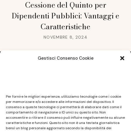
Cessione del Quinto per
Dipendenti Pubblici: Vantaggi e
Caratteristiche
NOVEMBRE 8, 2024
Gestisci Consenso Cookie
Note legali
Questo sito non costituisce testata giornalistica e
Per fornire le migliori esperienze, utilizziamo tecnologie come i cookie
non ha carattere periodico essendo aggiornato
per memorizzare e/o accedere alle informazioni del dispositivo. Il
consenso a queste tecnologie ci permetterà di elaborare dati come il
secondo la disponibilità e la reperibilità dei materiali.
comportamento di navigazione o ID unici su questo sito. Non
Pertanto non può essere considerato in alcun modo
acconsentire o ritirare il consenso può influire negativamente su alcune
caratteristiche e funzioni. Questo sito non è una testata giornalistica
un prodotto editoriale ai sensi della L. n. 62 del
bensì un blog personale aggiornato secondo la disponibilità dei