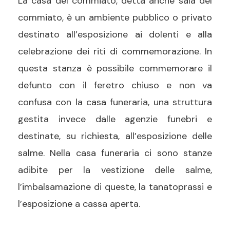
La casa del commiato, detta anche sala del
commiato, è
un ambiente
pubblic
o
o privat
o
destinat
o
all’esposizione ai dolenti e alla
celebrazione dei riti di commemorazione.
In
questa
stanza
è possibile commemorare il
defunto con il
feretro chiuso e non va
confusa con la casa funeraria, una struttura
gestita
invece
dalle agenzie funebri e
destinate, su richiesta, all’esposizione delle
salme.
Nella casa funeraria ci sono stanze
adibite per la vestizione delle salme,
l’imbalsamazione di queste, la tanatoprassi e
l’esposizione a cassa aperta.