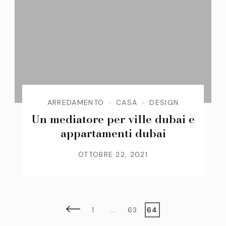
ARREDAMENTO
CASA
DESIGN
Un mediatore per ville dubai e
appartamenti dubai
OTTOBRE 22, 2021
Paginazione
Page
Page
Page
1
…
63
64