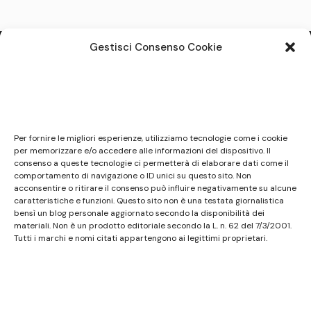
degli
articoli
Gestisci Consenso Cookie
Note legali
Questo sito non costituisce testata giornalistica e
Per fornire le migliori esperienze, utilizziamo tecnologie come i cookie
non ha carattere periodico essendo aggiornato
per memorizzare e/o accedere alle informazioni del dispositivo. Il
consenso a queste tecnologie ci permetterà di elaborare dati come il
secondo la disponibilità e la reperibilità dei materiali.
comportamento di navigazione o ID unici su questo sito. Non
Pertanto non può essere considerato in alcun modo
acconsentire o ritirare il consenso può influire negativamente su alcune
un prodotto editoriale ai sensi della L. n. 62 del
caratteristiche e funzioni. Questo sito non è una testata giornalistica
bensì un blog personale aggiornato secondo la disponibilità dei
7/3/2001. Tutti i marchi riportati appartengono ai
materiali. Non è un prodotto editoriale secondo la L. n. 62 del 7/3/2001.
legittimi proprietari; marchi di terzi, nomi di prodotti,
Tutti i marchi e nomi citati appartengono ai legittimi proprietari.
nomi commerciali, nomi corporativi e società citati
possono essere marchi di proprietà dei rispettivi
titolari o marchi registrati d’altre società e sono stati
utilizzati a puro scopo esplicativo ed a beneficio del