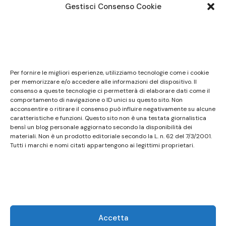
Gestisci Consenso Cookie
Note legali
Questo sito non costituisce testata giornalistica e
Per fornire le migliori esperienze, utilizziamo tecnologie come i cookie
non ha carattere periodico essendo aggiornato
per memorizzare e/o accedere alle informazioni del dispositivo. Il
consenso a queste tecnologie ci permetterà di elaborare dati come il
secondo la disponibilità e la reperibilità dei materiali.
comportamento di navigazione o ID unici su questo sito. Non
Pertanto non può essere considerato in alcun modo
acconsentire o ritirare il consenso può influire negativamente su alcune
caratteristiche e funzioni. Questo sito non è una testata giornalistica
un prodotto editoriale ai sensi della L. n. 62 del
bensì un blog personale aggiornato secondo la disponibilità dei
7/3/2001. Tutti i marchi riportati appartengono ai
materiali. Non è un prodotto editoriale secondo la L. n. 62 del 7/3/2001.
legittimi proprietari; marchi di terzi, nomi di prodotti,
Tutti i marchi e nomi citati appartengono ai legittimi proprietari.
nomi commerciali, nomi corporativi e società citati
possono essere marchi di proprietà dei rispettivi
titolari o marchi registrati d’altre società e sono stati
utilizzati a puro scopo esplicativo ed a beneficio del
possessore, senza alcun fine di violazione dei diritti di
Accetta
Copyright vigenti. Questo sito utilizza solo cookie