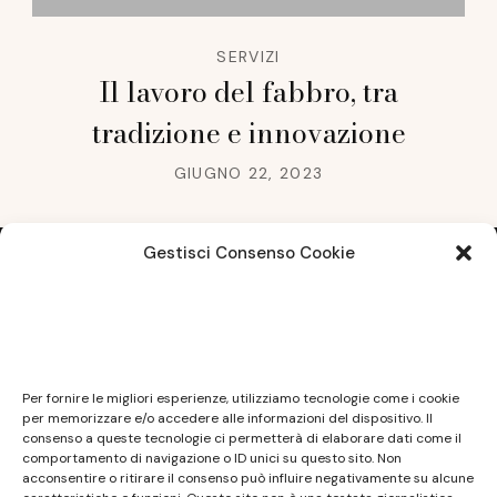
SERVIZI
Il lavoro del fabbro, tra
tradizione e innovazione
GIUGNO 22, 2023
Gestisci Consenso Cookie
Note legali
Questo sito non costituisce testata giornalistica e
Per fornire le migliori esperienze, utilizziamo tecnologie come i cookie
non ha carattere periodico essendo aggiornato
per memorizzare e/o accedere alle informazioni del dispositivo. Il
consenso a queste tecnologie ci permetterà di elaborare dati come il
secondo la disponibilità e la reperibilità dei materiali.
comportamento di navigazione o ID unici su questo sito. Non
Pertanto non può essere considerato in alcun modo
acconsentire o ritirare il consenso può influire negativamente su alcune