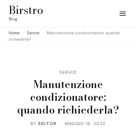
Skip
Birstro
to
Blog
content
Home
Servizi
Manutenzione condizionatore: quando
(Press
richiederla?
Enter)
SERVIZI
Manutenzione
condizionatore:
quando richiederla?
BY
EDITOR
MAGGIO 18, 2022