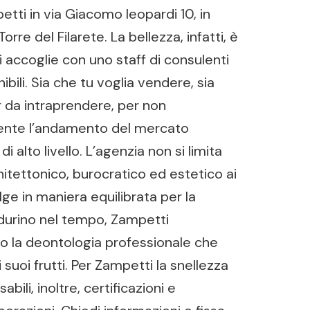
petti in via Giacomo leopardi 10, in
re del Filarete. La bellezza, infatti, è
i accoglie con uno staff di consulenti
bili. Sia che tu voglia vendere, sia
er da intraprendere, per non
mente l’andamento del mercato
 alto livello. L’agenzia non si limita
itettonico, burocratico ed estetico ai
lge in maniera equilibrata per la
e durino nel tempo, Zampetti
ndo la deontologia professionale che
uoi frutti. Per Zampetti la snellezza
ili, inoltre, certificazioni e