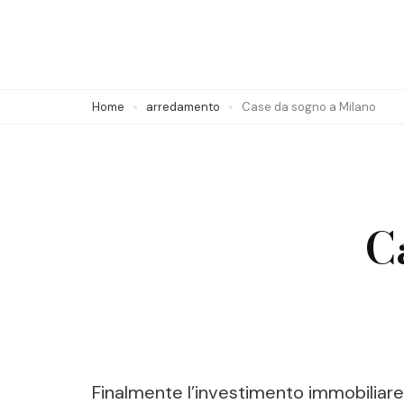
Skip
to
content
(Press
Home
arredamento
Case da sogno a Milano
Enter)
C
Finalmente l’investimento immobiliare d