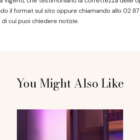
 vigenti, che testimoniano la correttezza delle op
 il format sul sito oppure chiamando allo 02 87 
di cui puoi chiedere notizie.
You Might Also Like