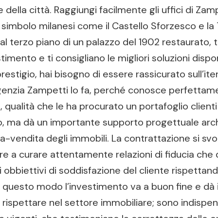
 della città. Raggiungi facilmente gli uffici di Zam
imbolo milanesi come il Castello Sforzesco e la Tor
 al terzo piano di un palazzo del 1902 restaurato, t
mento e ti consigliano le migliori soluzioni disponi
estigio, hai bisogno di essere rassicurato sull’it
agenzia Zampetti lo fa, perché conosce perfetta
qualità che le ha procurato un portafoglio clienti di
o, ma dà un importante supporto progettuale arch
pra-vendita degli immobili. La contrattazione si svo
tre a curare attentamente relazioni di fiducia ch
li obbiettivi di soddisfazione del cliente rispetta
 questo modo l’investimento va a buon fine e dà i s
rispettare nel settore immobiliare; sono indispensab