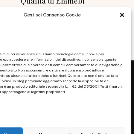
Qualità di Emmebi
Serramenti
Gestisci Consenso Cookie
SETTEMBRE 21, 2023
le migliori esperienze, utilizziamo tecnologie come i cookie per
 e/o accedere alle informazioni del dispositivo. Il consenso a queste
ci permetterà di elaborare dati come il comportamento di navigazione o
questo sito. Non acconsentire o ritirare il consenso può influire
e su alcune caratteristiche e funzioni. Questo sito non è una testata
a bensì un blog personale aggiornato secondo la disponibilità dei
on è un prodotto editoriale secondo la L. n. 62 del 7/3/2001. Tutti i marchi
i appartengono ai legittimi proprietari.
sponibilità e la reperibilità dei materiali.
. Tutti i marchi riportati appartengono ai
sono essere marchi di proprietà dei rispettivi
ossessore, senza alcun fine di violazione dei