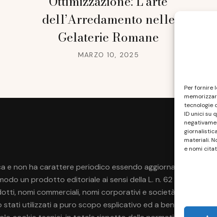
Ottimizzazione: L’arte
dell’Arredamento nelle
Gelaterie Romane
MARZO 10, 2025
Per fornire 
memorizzare
tecnologie 
ID unici su 
negativament
giornalistic
materiali. N
e nomi citat
a e non ha carattere periodico essendo aggiornato secondo la di
do un prodotto editoriale ai sensi della L. n. 62 del 7/3/2001
rodotti, nomi commerciali, nomi corporativi e società citati pos
no stati utilizzati a puro scopo esplicativo ed a beneficio del p