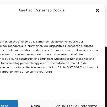
Gestisci Consenso Cookie
le migliori esperienze, utilizziamo tecnologie come i cookie per
 e/o accedere alle informazioni del dispositivo. Il consenso a queste
ci permetterà di elaborare dati come il comportamento di navigazione o
questo sito. Non acconsentire o ritirare il consenso può influire
e su alcune caratteristiche e funzioni. Questo sito non è una testata
a bensì un blog personale aggiornato secondo la disponibilità dei
on è un prodotto editoriale secondo la L. n. 62 del 7/3/2001. Tutti i marchi
i appartengono ai legittimi proprietari.
sponibilità e la reperibilità dei materiali.
. Tutti i marchi riportati appartengono ai
sono essere marchi di proprietà dei rispettivi
ossessore, senza alcun fine di violazione dei
 Maggiori dettagli alla pagina:
PRIVACY
cetta
Nega
Visualizza Le Preferenze