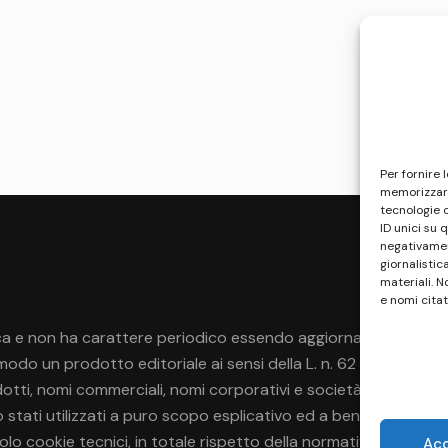
Per fornire 
memorizzare
tecnologie 
ID unici su 
negativament
giornalistic
materiali. N
e nomi citat
a e non ha carattere periodico essendo aggiornato secondo la di
do un prodotto editoriale ai sensi della L. n. 62 del 7/3/2001
rodotti, nomi commerciali, nomi corporativi e società citati pos
no stati utilizzati a puro scopo esplicativo ed a beneficio del p
 solo cookie tecnici, in totale rispetto della normativa europea.
Ac