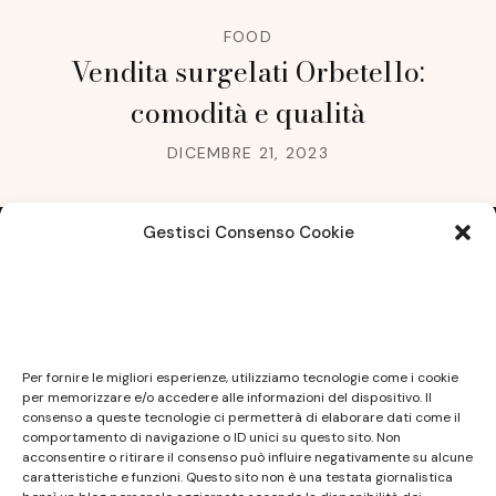
FOOD
Vendita surgelati Orbetello:
comodità e qualità
DICEMBRE 21, 2023
Gestisci Consenso Cookie
Note legali
Questo sito non costituisce testata giornalistica e
Per fornire le migliori esperienze, utilizziamo tecnologie come i cookie
non ha carattere periodico essendo aggiornato
per memorizzare e/o accedere alle informazioni del dispositivo. Il
consenso a queste tecnologie ci permetterà di elaborare dati come il
secondo la disponibilità e la reperibilità dei materiali.
comportamento di navigazione o ID unici su questo sito. Non
Pertanto non può essere considerato in alcun modo
acconsentire o ritirare il consenso può influire negativamente su alcune
un prodotto editoriale ai sensi della L. n. 62 del
caratteristiche e funzioni. Questo sito non è una testata giornalistica