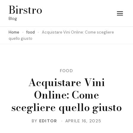
Skip
Birstro
to
Blog
content
Home
food
Acquistare Vini Online: Come scegliere
(Press
quello giusto
Enter)
FOOD
Acquistare Vini
Online: Come
scegliere quello giusto
BY
EDITOR
APRILE 16, 2025