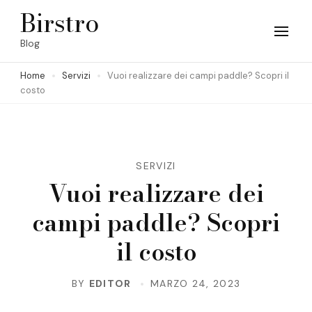
Skip
Birstro
to
Blog
content
Home
Servizi
Vuoi realizzare dei campi paddle? Scopri il
(Press
costo
Enter)
SERVIZI
Vuoi realizzare dei
campi paddle? Scopri
il costo
BY
EDITOR
MARZO 24, 2023