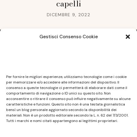
capelli
DICEMBRE 9, 2022
Gestisci Consenso Cookie
Note legali
Questo sito non costituisce testata giornalistica e
Per fornire le migliori esperienze, utilizziamo tecnologie come i cookie
non ha carattere periodico essendo aggiornato
per memorizzare e/o accedere alle informazioni del dispositivo. Il
consenso a queste tecnologie ci permetterà di elaborare dati come il
secondo la disponibilità e la reperibilità dei materiali.
comportamento di navigazione o ID unici su questo sito. Non
Pertanto non può essere considerato in alcun modo
acconsentire o ritirare il consenso può influire negativamente su alcune
caratteristiche e funzioni. Questo sito non è una testata giornalistica
un prodotto editoriale ai sensi della L. n. 62 del
bensì un blog personale aggiornato secondo la disponibilità dei
7/3/2001. Tutti i marchi riportati appartengono ai
materiali. Non è un prodotto editoriale secondo la L. n. 62 del 7/3/2001.
legittimi proprietari; marchi di terzi, nomi di prodotti,
Tutti i marchi e nomi citati appartengono ai legittimi proprietari.
nomi commerciali, nomi corporativi e società citati
possono essere marchi di proprietà dei rispettivi