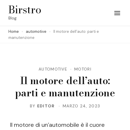
Skip
Birstro
to
Blog
content
Home
automotive
Il motore dell’auto: parti e
(Press
manutenzione
Enter)
AUTOMOTIVE
MOTORI
Il motore dell’auto:
parti e manutenzione
BY
EDITOR
MARZO 24, 2023
Il motore di un’automobile è il cuore