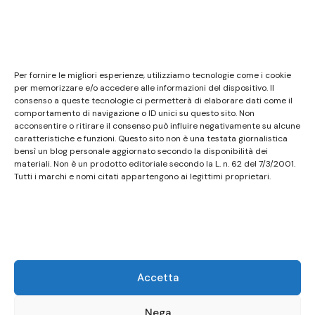
Note legali
Questo sito non costituisce testata giornalistica e
Per fornire le migliori esperienze, utilizziamo tecnologie come i cookie
non ha carattere periodico essendo aggiornato
per memorizzare e/o accedere alle informazioni del dispositivo. Il
consenso a queste tecnologie ci permetterà di elaborare dati come il
secondo la disponibilità e la reperibilità dei materiali.
comportamento di navigazione o ID unici su questo sito. Non
Pertanto non può essere considerato in alcun modo
acconsentire o ritirare il consenso può influire negativamente su alcune
caratteristiche e funzioni. Questo sito non è una testata giornalistica
un prodotto editoriale ai sensi della L. n. 62 del
bensì un blog personale aggiornato secondo la disponibilità dei
7/3/2001. Tutti i marchi riportati appartengono ai
materiali. Non è un prodotto editoriale secondo la L. n. 62 del 7/3/2001.
legittimi proprietari; marchi di terzi, nomi di prodotti,
Tutti i marchi e nomi citati appartengono ai legittimi proprietari.
nomi commerciali, nomi corporativi e società citati
possono essere marchi di proprietà dei rispettivi
titolari o marchi registrati d’altre società e sono stati
utilizzati a puro scopo esplicativo ed a beneficio del
possessore, senza alcun fine di violazione dei diritti di
Accetta
Copyright vigenti. Questo sito utilizza solo cookie
tecnici, in totale rispetto della normativa europea.
Nega