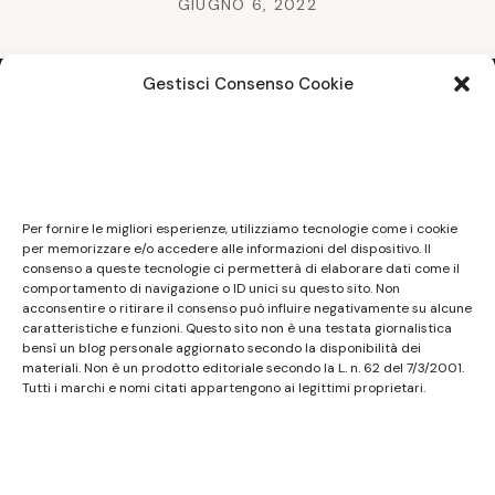
GIUGNO 6, 2022
Gestisci Consenso Cookie
Note legali
Questo sito non costituisce testata giornalistica e
Per fornire le migliori esperienze, utilizziamo tecnologie come i cookie
non ha carattere periodico essendo aggiornato
per memorizzare e/o accedere alle informazioni del dispositivo. Il
consenso a queste tecnologie ci permetterà di elaborare dati come il
secondo la disponibilità e la reperibilità dei materiali.
comportamento di navigazione o ID unici su questo sito. Non
Pertanto non può essere considerato in alcun modo
acconsentire o ritirare il consenso può influire negativamente su alcune
caratteristiche e funzioni. Questo sito non è una testata giornalistica
un prodotto editoriale ai sensi della L. n. 62 del
bensì un blog personale aggiornato secondo la disponibilità dei
7/3/2001. Tutti i marchi riportati appartengono ai
materiali. Non è un prodotto editoriale secondo la L. n. 62 del 7/3/2001.
legittimi proprietari; marchi di terzi, nomi di prodotti,
Tutti i marchi e nomi citati appartengono ai legittimi proprietari.
nomi commerciali, nomi corporativi e società citati
possono essere marchi di proprietà dei rispettivi
titolari o marchi registrati d’altre società e sono stati