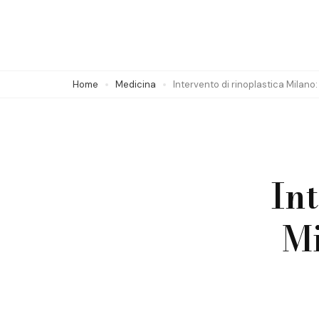
Skip
to
content
(Press
Home
Medicina
Intervento di rinoplastica Milano: 
Enter)
Int
Mi