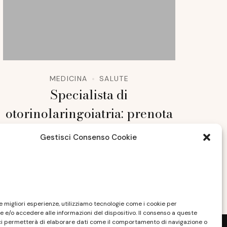
MEDICINA
SALUTE
Specialista di
otorinolaringoiatria: prenota
una visita dagli esperti di
Gestisci Consenso Cookie
Novara
AGOSTO 3, 2022
le migliori esperienze, utilizziamo tecnologie come i cookie per
 e/o accedere alle informazioni del dispositivo. Il consenso a queste
ci permetterà di elaborare dati come il comportamento di navigazione o