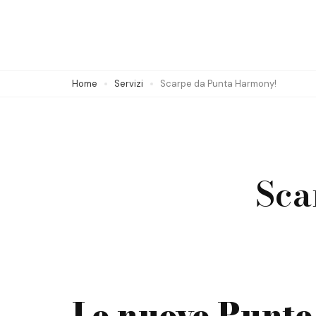
Skip
to
content
(Press
Home
Servizi
Scarpe da Punta Harmony!
Enter)
Sca
Le nuove Punte