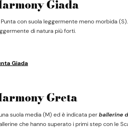
Harmony Giada
 Punta con suola leggermente meno morbida (S). S
ggermente di natura più forti.
unta Giada
Harmony Greta
una suola media (M) ed è indicata per
ballerine d
ballerine che hanno superato i primi step con le S