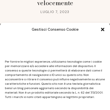
velocemente
LUGLIO 7, 2023
Gestisci Consenso Cookie
Note legali
Questo sito non costituisce testata giornalistica e
Per fornire le migliori esperienze, utilizziamo tecnologie come i cookie
non ha carattere periodico essendo aggiornato
per memorizzare e/o accedere alle informazioni del dispositivo. Il
consenso a queste tecnologie ci permetterà di elaborare dati come il
secondo la disponibilità e la reperibilità dei materiali.
comportamento di navigazione o ID unici su questo sito. Non
Pertanto non può essere considerato in alcun modo
acconsentire o ritirare il consenso può influire negativamente su alcune
caratteristiche e funzioni. Questo sito non è una testata giornalistica
un prodotto editoriale ai sensi della L. n. 62 del
bensì un blog personale aggiornato secondo la disponibilità dei
7/3/2001. Tutti i marchi riportati appartengono ai
materiali. Non è un prodotto editoriale secondo la L. n. 62 del 7/3/2001.
legittimi proprietari; marchi di terzi, nomi di prodotti,
Tutti i marchi e nomi citati appartengono ai legittimi proprietari.
nomi commerciali, nomi corporativi e società citati
possono essere marchi di proprietà dei rispettivi