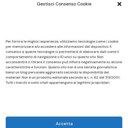
Gestisci Consenso Cookie
Note legali
Questo sito non costituisce testata giornalistica e
Per fornire le migliori esperienze, utilizziamo tecnologie come i cookie
non ha carattere periodico essendo aggiornato
per memorizzare e/o accedere alle informazioni del dispositivo. Il
consenso a queste tecnologie ci permetterà di elaborare dati come il
secondo la disponibilità e la reperibilità dei materiali.
comportamento di navigazione o ID unici su questo sito. Non
Pertanto non può essere considerato in alcun modo
acconsentire o ritirare il consenso può influire negativamente su alcune
caratteristiche e funzioni. Questo sito non è una testata giornalistica
un prodotto editoriale ai sensi della L. n. 62 del
bensì un blog personale aggiornato secondo la disponibilità dei
7/3/2001. Tutti i marchi riportati appartengono ai
materiali. Non è un prodotto editoriale secondo la L. n. 62 del 7/3/2001.
legittimi proprietari; marchi di terzi, nomi di prodotti,
Tutti i marchi e nomi citati appartengono ai legittimi proprietari.
nomi commerciali, nomi corporativi e società citati
possono essere marchi di proprietà dei rispettivi
titolari o marchi registrati d’altre società e sono stati
utilizzati a puro scopo esplicativo ed a beneficio del
possessore, senza alcun fine di violazione dei diritti di
Accetta
Copyright vigenti. Questo sito utilizza solo cookie