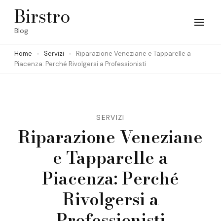
Skip
Birstro
to
Blog
content
Home
Servizi
Riparazione Veneziane e Tapparelle a
(Press
Piacenza: Perché Rivolgersi a Professionisti
Enter)
SERVIZI
Riparazione Veneziane
e Tapparelle a
Piacenza: Perché
Rivolgersi a
Professionisti