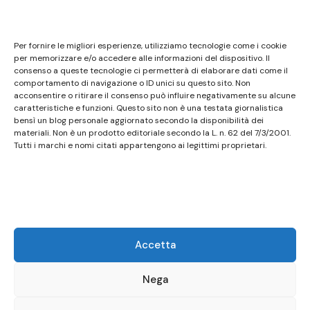
Note legali
Questo sito non costituisce testata giornalistica e
Per fornire le migliori esperienze, utilizziamo tecnologie come i cookie
non ha carattere periodico essendo aggiornato
per memorizzare e/o accedere alle informazioni del dispositivo. Il
consenso a queste tecnologie ci permetterà di elaborare dati come il
secondo la disponibilità e la reperibilità dei materiali.
comportamento di navigazione o ID unici su questo sito. Non
Pertanto non può essere considerato in alcun modo
acconsentire o ritirare il consenso può influire negativamente su alcune
un prodotto editoriale ai sensi della L. n. 62 del
caratteristiche e funzioni. Questo sito non è una testata giornalistica
bensì un blog personale aggiornato secondo la disponibilità dei
7/3/2001. Tutti i marchi riportati appartengono ai
materiali. Non è un prodotto editoriale secondo la L. n. 62 del 7/3/2001.
legittimi proprietari; marchi di terzi, nomi di prodotti,
Tutti i marchi e nomi citati appartengono ai legittimi proprietari.
nomi commerciali, nomi corporativi e società citati
possono essere marchi di proprietà dei rispettivi
titolari o marchi registrati d’altre società e sono stati
utilizzati a puro scopo esplicativo ed a beneficio del
possessore, senza alcun fine di violazione dei diritti di
Accetta
Copyright vigenti. Questo sito utilizza solo cookie
tecnici, in totale rispetto della normativa europea.
Nega
Maggiori dettagli alla pagina:
PRIVACY