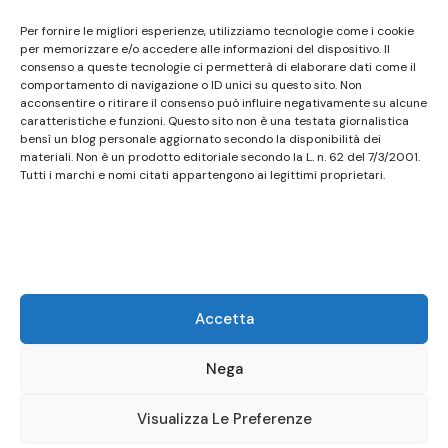
Questo sito non costituisce testata giornalistica e
Per fornire le migliori esperienze, utilizziamo tecnologie come i cookie
non ha carattere periodico essendo aggiornato
per memorizzare e/o accedere alle informazioni del dispositivo. Il
consenso a queste tecnologie ci permetterà di elaborare dati come il
secondo la disponibilità e la reperibilità dei materiali.
comportamento di navigazione o ID unici su questo sito. Non
Pertanto non può essere considerato in alcun modo
acconsentire o ritirare il consenso può influire negativamente su alcune
caratteristiche e funzioni. Questo sito non è una testata giornalistica
un prodotto editoriale ai sensi della L. n. 62 del
bensì un blog personale aggiornato secondo la disponibilità dei
7/3/2001. Tutti i marchi riportati appartengono ai
materiali. Non è un prodotto editoriale secondo la L. n. 62 del 7/3/2001.
legittimi proprietari; marchi di terzi, nomi di prodotti,
Tutti i marchi e nomi citati appartengono ai legittimi proprietari.
nomi commerciali, nomi corporativi e società citati
possono essere marchi di proprietà dei rispettivi
titolari o marchi registrati d’altre società e sono stati
utilizzati a puro scopo esplicativo ed a beneficio del
possessore, senza alcun fine di violazione dei diritti di
Accetta
Copyright vigenti. Questo sito utilizza solo cookie
tecnici, in totale rispetto della normativa europea.
Nega
Maggiori dettagli alla pagina:
PRIVACY
Visualizza Le Preferenze
© Copyright 2026
Birstro
.
Presto Blog | Developed By