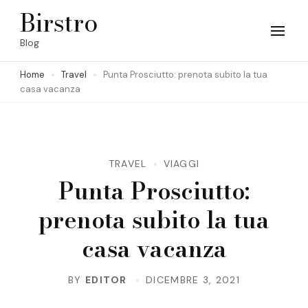
Skip
Birstro
to
Blog
content
Home
Travel
Punta Prosciutto: prenota subito la tua
(Press
casa vacanza
Enter)
TRAVEL
VIAGGI
Punta Prosciutto:
prenota subito la tua
casa vacanza
BY
EDITOR
DICEMBRE 3, 2021