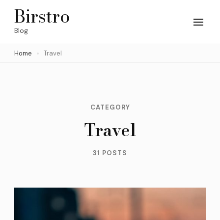
Skip
Birstro
to
Blog
content
Home
Travel
(Press
Enter)
CATEGORY
Travel
31 POSTS