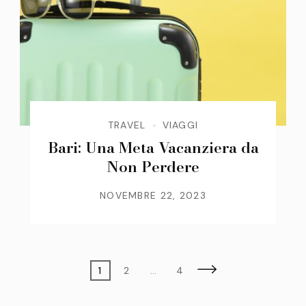
TRAVEL
VIAGGI
Bari: Una Meta Vacanziera da
Non Perdere
NOVEMBRE 22, 2023
Paginazione
Page
Page
Page
1
2
…
4
degli