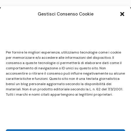
articoli
Gestisci Consenso Cookie
Note legali
Questo sito non costituisce testata giornalistica e
Per fornire le migliori esperienze, utilizziamo tecnologie come i cookie
non ha carattere periodico essendo aggiornato
per memorizzare e/o accedere alle informazioni del dispositivo. Il
consenso a queste tecnologie ci permetterà di elaborare dati come il
secondo la disponibilità e la reperibilità dei materiali.
comportamento di navigazione o ID unici su questo sito. Non
Pertanto non può essere considerato in alcun modo
acconsentire o ritirare il consenso può influire negativamente su alcune
un prodotto editoriale ai sensi della L. n. 62 del
caratteristiche e funzioni. Questo sito non è una testata giornalistica
bensì un blog personale aggiornato secondo la disponibilità dei
7/3/2001. Tutti i marchi riportati appartengono ai
materiali. Non è un prodotto editoriale secondo la L. n. 62 del 7/3/2001.
legittimi proprietari; marchi di terzi, nomi di prodotti,
Tutti i marchi e nomi citati appartengono ai legittimi proprietari.
nomi commerciali, nomi corporativi e società citati
possono essere marchi di proprietà dei rispettivi
titolari o marchi registrati d’altre società e sono stati
utilizzati a puro scopo esplicativo ed a beneficio del