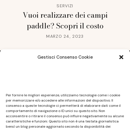
SERVIZI
Vuoi realizzare dei campi
paddle? Scopri il costo
MARZO 24, 2023
Gestisci Consenso Cookie
Note legali
Questo sito non costituisce testata giornalistica e
Per fornire le migliori esperienze, utilizziamo tecnologie come i cookie
non ha carattere periodico essendo aggiornato
per memorizzare e/o accedere alle informazioni del dispositivo. Il
consenso a queste tecnologie ci permetterà di elaborare dati come il
secondo la disponibilità e la reperibilità dei materiali.
comportamento di navigazione o ID unici su questo sito. Non
Pertanto non può essere considerato in alcun modo
acconsentire o ritirare il consenso può influire negativamente su alcune
caratteristiche e funzioni. Questo sito non è una testata giornalistica
un prodotto editoriale ai sensi della L. n. 62 del
bensì un blog personale aggiornato secondo la disponibilità dei
7/3/2001. Tutti i marchi riportati appartengono ai