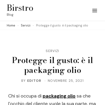
Skip
Birstro
to
Blog
content
Home
Servizi
Protegge il gusto: è il packaging olio
(Press
Enter)
SERVIZI
Protegge il gusto: è il
packaging olio
BY
EDITOR
NOVEMBRE 25, 2021
Chi si occupa di
packaging olio
sa che
l’occhio del cliente vuole la sua parte, ma