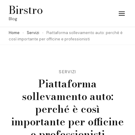
Skip
Birstro
to
Blog
content
Home
Servizi
Piattaforma sollevamento auto: perché è
(Press
così importante per officine e professionisti
Enter)
SERVIZI
Piattaforma
sollevamento auto:
perché è così
importante per officine
e professionisti