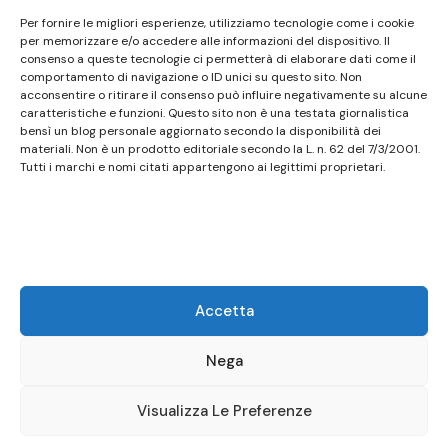
Questo sito non costituisce testata giornalistica e
Per fornire le migliori esperienze, utilizziamo tecnologie come i cookie
non ha carattere periodico essendo aggiornato
per memorizzare e/o accedere alle informazioni del dispositivo. Il
consenso a queste tecnologie ci permetterà di elaborare dati come il
secondo la disponibilità e la reperibilità dei materiali.
comportamento di navigazione o ID unici su questo sito. Non
Pertanto non può essere considerato in alcun modo
acconsentire o ritirare il consenso può influire negativamente su alcune
un prodotto editoriale ai sensi della L. n. 62 del
caratteristiche e funzioni. Questo sito non è una testata giornalistica
bensì un blog personale aggiornato secondo la disponibilità dei
7/3/2001. Tutti i marchi riportati appartengono ai
materiali. Non è un prodotto editoriale secondo la L. n. 62 del 7/3/2001.
legittimi proprietari; marchi di terzi, nomi di prodotti,
Tutti i marchi e nomi citati appartengono ai legittimi proprietari.
nomi commerciali, nomi corporativi e società citati
possono essere marchi di proprietà dei rispettivi
titolari o marchi registrati d’altre società e sono stati
utilizzati a puro scopo esplicativo ed a beneficio del
possessore, senza alcun fine di violazione dei diritti di
Accetta
Copyright vigenti. Questo sito utilizza solo cookie
tecnici, in totale rispetto della normativa europea.
Nega
Maggiori dettagli alla pagina:
PRIVACY
Visualizza Le Preferenze
© Copyright 2026
Birstro
.
Presto Blog | Developed By