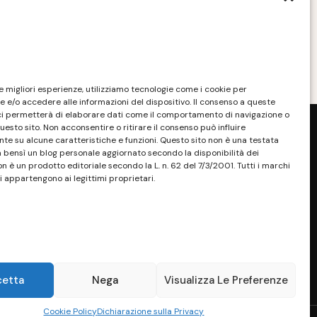
sportivo
MAGGIO 10, 2022
le migliori esperienze, utilizziamo tecnologie come i cookie per
 e/o accedere alle informazioni del dispositivo. Il consenso a queste
ci permetterà di elaborare dati come il comportamento di navigazione o
questo sito. Non acconsentire o ritirare il consenso può influire
e su alcune caratteristiche e funzioni. Questo sito non è una testata
a bensì un blog personale aggiornato secondo la disponibilità dei
on è un prodotto editoriale secondo la L. n. 62 del 7/3/2001. Tutti i marchi
i appartengono ai legittimi proprietari.
sponibilità e la reperibilità dei materiali.
. Tutti i marchi riportati appartengono ai
sono essere marchi di proprietà dei rispettivi
ossessore, senza alcun fine di violazione dei
 Maggiori dettagli alla pagina:
PRIVACY
cetta
Nega
Visualizza Le Preferenze
Cookie Policy
Dichiarazione sulla Privacy