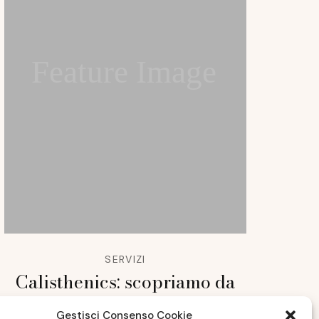
Feature Image
SERVIZI
Calisthenics: scopriamo da
vicino questo allenamento
Gestisci Consenso Cookie