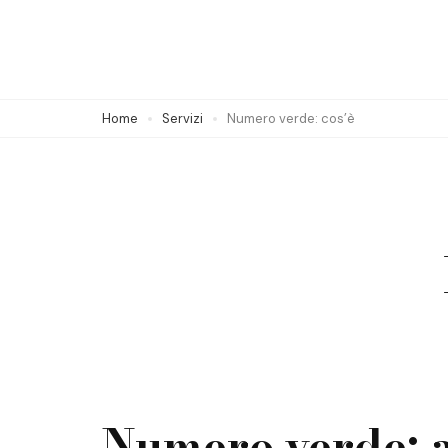
Skip
to
content
(Press
Home
Servizi
Numero verde: cos’è
Enter)
Numero verde: a