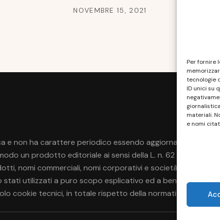
NOVEMBRE 15, 2021
Per fornire 
memorizzare
tecnologie 
ID unici su 
negativament
giornalistic
materiali. N
e nomi citat
a e non ha carattere periodico essendo aggiornato secondo la di
do un prodotto editoriale ai sensi della L. n. 62 del 7/3/2001
rodotti, nomi commerciali, nomi corporativi e società citati pos
no stati utilizzati a puro scopo esplicativo ed a beneficio del p
 solo cookie tecnici, in totale rispetto della normativa europea.
Ac