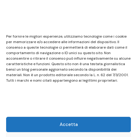
Note legali
Questo sito non costituisce testata giornalistica e
Per fornire le migliori esperienze, utilizziamo tecnologie come i cookie
non ha carattere periodico essendo aggiornato
per memorizzare e/o accedere alle informazioni del dispositivo. Il
consenso a queste tecnologie ci permetterà di elaborare dati come il
secondo la disponibilità e la reperibilità dei materiali.
comportamento di navigazione o ID unici su questo sito. Non
Pertanto non può essere considerato in alcun modo
acconsentire o ritirare il consenso può influire negativamente su alcune
caratteristiche e funzioni. Questo sito non è una testata giornalistica
un prodotto editoriale ai sensi della L. n. 62 del
bensì un blog personale aggiornato secondo la disponibilità dei
7/3/2001. Tutti i marchi riportati appartengono ai
materiali. Non è un prodotto editoriale secondo la L. n. 62 del 7/3/2001.
legittimi proprietari; marchi di terzi, nomi di prodotti,
Tutti i marchi e nomi citati appartengono ai legittimi proprietari.
nomi commerciali, nomi corporativi e società citati
possono essere marchi di proprietà dei rispettivi
titolari o marchi registrati d’altre società e sono stati
utilizzati a puro scopo esplicativo ed a beneficio del
possessore, senza alcun fine di violazione dei diritti di
Accetta
Copyright vigenti. Questo sito utilizza solo cookie
tecnici, in totale rispetto della normativa europea.