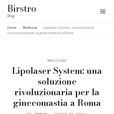
Skip
Birstro
to
Blog
content
Home
Medicina
Lipolaser System: una soluzione
(Press
rivoluzionaria per la ginecomastia a Roma
Enter)
MEDICINA
Lipolaser System: una
soluzione
rivoluzionaria per la
ginecomastia a Roma