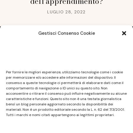
dell’apprendimento?
LUGLIO 28, 2022
Gestisci Consenso Cookie
Note legali
Questo sito non costituisce testata giornalistica e
Per fornire le migliori esperienze, utilizziamo tecnologie come i cookie
non ha carattere periodico essendo aggiornato
per memorizzare e/o accedere alle informazioni del dispositivo. Il
consenso a queste tecnologie ci permetterà di elaborare dati come il
secondo la disponibilità e la reperibilità dei materiali.
comportamento di navigazione o ID unici su questo sito. Non
Pertanto non può essere considerato in alcun modo
acconsentire o ritirare il consenso può influire negativamente su alcune
un prodotto editoriale ai sensi della L. n. 62 del
caratteristiche e funzioni. Questo sito non è una testata giornalistica
bensì un blog personale aggiornato secondo la disponibilità dei
7/3/2001. Tutti i marchi riportati appartengono ai
materiali. Non è un prodotto editoriale secondo la L. n. 62 del 7/3/2001.
legittimi proprietari; marchi di terzi, nomi di prodotti,
Tutti i marchi e nomi citati appartengono ai legittimi proprietari.
nomi commerciali, nomi corporativi e società citati
possono essere marchi di proprietà dei rispettivi