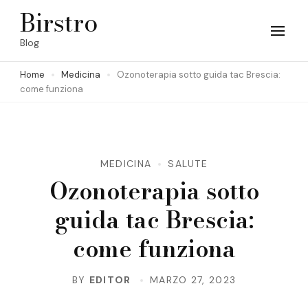
Skip
Birstro
to
Blog
content
Home
Medicina
Ozonoterapia sotto guida tac Brescia:
(Press
come funziona
Enter)
MEDICINA
SALUTE
Ozonoterapia sotto
guida tac Brescia:
come funziona
BY
EDITOR
MARZO 27, 2023