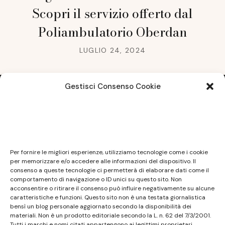
Scopri il servizio offerto dal
Poliambulatorio Oberdan
LUGLIO 24, 2024
Gestisci Consenso Cookie
Note legali
Questo sito non costituisce testata giornalistica e
Per fornire le migliori esperienze, utilizziamo tecnologie come i cookie
non ha carattere periodico essendo aggiornato
per memorizzare e/o accedere alle informazioni del dispositivo. Il
consenso a queste tecnologie ci permetterà di elaborare dati come il
secondo la disponibilità e la reperibilità dei materiali.
comportamento di navigazione o ID unici su questo sito. Non
Pertanto non può essere considerato in alcun modo
acconsentire o ritirare il consenso può influire negativamente su alcune
caratteristiche e funzioni. Questo sito non è una testata giornalistica
un prodotto editoriale ai sensi della L. n. 62 del
bensì un blog personale aggiornato secondo la disponibilità dei
7/3/2001. Tutti i marchi riportati appartengono ai
materiali. Non è un prodotto editoriale secondo la L. n. 62 del 7/3/2001.
legittimi proprietari; marchi di terzi, nomi di prodotti,
Tutti i marchi e nomi citati appartengono ai legittimi proprietari.