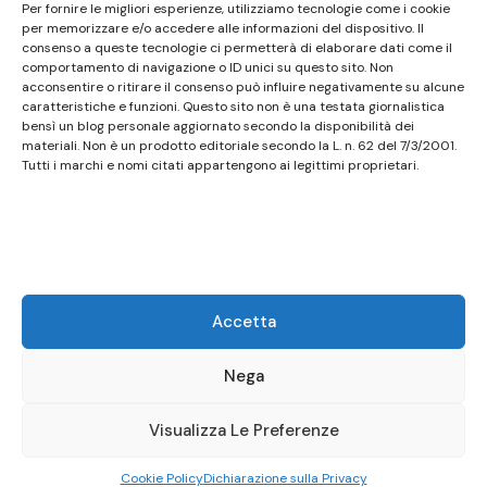
Per fornire le migliori esperienze, utilizziamo tecnologie come i cookie
non ha carattere periodico essendo aggiornato
per memorizzare e/o accedere alle informazioni del dispositivo. Il
consenso a queste tecnologie ci permetterà di elaborare dati come il
secondo la disponibilità e la reperibilità dei materiali.
comportamento di navigazione o ID unici su questo sito. Non
Pertanto non può essere considerato in alcun modo
acconsentire o ritirare il consenso può influire negativamente su alcune
caratteristiche e funzioni. Questo sito non è una testata giornalistica
un prodotto editoriale ai sensi della L. n. 62 del
bensì un blog personale aggiornato secondo la disponibilità dei
7/3/2001. Tutti i marchi riportati appartengono ai
materiali. Non è un prodotto editoriale secondo la L. n. 62 del 7/3/2001.
legittimi proprietari; marchi di terzi, nomi di prodotti,
Tutti i marchi e nomi citati appartengono ai legittimi proprietari.
nomi commerciali, nomi corporativi e società citati
possono essere marchi di proprietà dei rispettivi
titolari o marchi registrati d’altre società e sono stati
utilizzati a puro scopo esplicativo ed a beneficio del
possessore, senza alcun fine di violazione dei diritti di
Accetta
Copyright vigenti. Questo sito utilizza solo cookie
tecnici, in totale rispetto della normativa europea.
Nega
Maggiori dettagli alla pagina:
PRIVACY
Visualizza Le Preferenze
© Copyright 2026
Birstro
.
Presto Blog | Developed By
Cookie Policy
Dichiarazione sulla Privacy
SublimeTheme
.
Powered by
WordPress
.