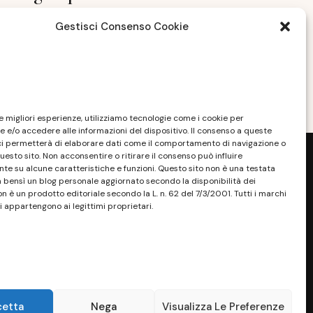
NOVEMBRE 10, 2022
Gestisci Consenso Cookie
le migliori esperienze, utilizziamo tecnologie come i cookie per
 e/o accedere alle informazioni del dispositivo. Il consenso a queste
ci permetterà di elaborare dati come il comportamento di navigazione o
questo sito. Non acconsentire o ritirare il consenso può influire
e su alcune caratteristiche e funzioni. Questo sito non è una testata
a bensì un blog personale aggiornato secondo la disponibilità dei
on è un prodotto editoriale secondo la L. n. 62 del 7/3/2001. Tutti i marchi
i appartengono ai legittimi proprietari.
sponibilità e la reperibilità dei materiali.
. Tutti i marchi riportati appartengono ai
sono essere marchi di proprietà dei rispettivi
ossessore, senza alcun fine di violazione dei
 Maggiori dettagli alla pagina:
PRIVACY
cetta
Nega
Visualizza Le Preferenze