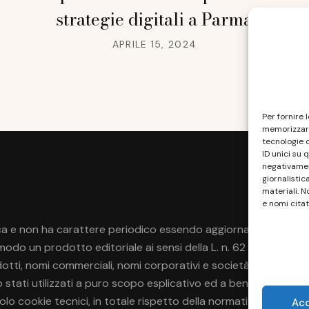
strategie digitali a Parma
APRILE 15, 2024
Per fornire 
memorizzare
tecnologie 
ID unici su 
negativament
giornalistic
materiali. N
e nomi citat
a e non ha carattere periodico essendo aggiornato secondo la di
do un prodotto editoriale ai sensi della L. n. 62 del 7/3/2001
rodotti, nomi commerciali, nomi corporativi e società citati pos
no stati utilizzati a puro scopo esplicativo ed a beneficio del p
 solo cookie tecnici, in totale rispetto della normativa europea.
Ac