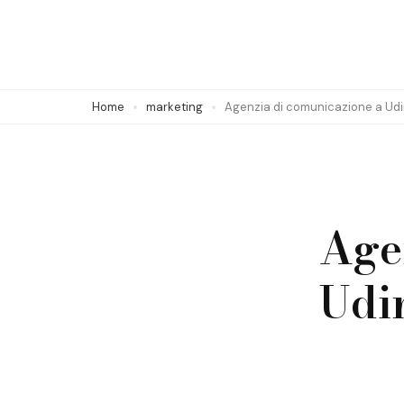
Skip
to
content
(Press
Home
marketing
Agenzia di comunicazione a Udin
Enter)
Age
Udin