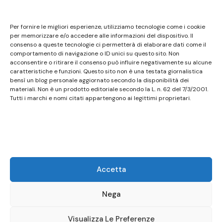
Questo sito non costituisce testata giornalistica e
Per fornire le migliori esperienze, utilizziamo tecnologie come i cookie
non ha carattere periodico essendo aggiornato
per memorizzare e/o accedere alle informazioni del dispositivo. Il
consenso a queste tecnologie ci permetterà di elaborare dati come il
secondo la disponibilità e la reperibilità dei materiali.
comportamento di navigazione o ID unici su questo sito. Non
Pertanto non può essere considerato in alcun modo
acconsentire o ritirare il consenso può influire negativamente su alcune
caratteristiche e funzioni. Questo sito non è una testata giornalistica
un prodotto editoriale ai sensi della L. n. 62 del
bensì un blog personale aggiornato secondo la disponibilità dei
7/3/2001. Tutti i marchi riportati appartengono ai
materiali. Non è un prodotto editoriale secondo la L. n. 62 del 7/3/2001.
legittimi proprietari; marchi di terzi, nomi di prodotti,
Tutti i marchi e nomi citati appartengono ai legittimi proprietari.
nomi commerciali, nomi corporativi e società citati
possono essere marchi di proprietà dei rispettivi
titolari o marchi registrati d’altre società e sono stati
utilizzati a puro scopo esplicativo ed a beneficio del
possessore, senza alcun fine di violazione dei diritti di
Accetta
Copyright vigenti. Questo sito utilizza solo cookie
tecnici, in totale rispetto della normativa europea.
Nega
Maggiori dettagli alla pagina:
PRIVACY
Visualizza Le Preferenze