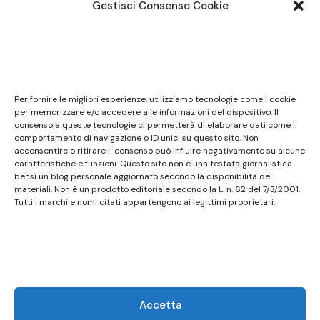
Gestisci Consenso Cookie
Note legali
Questo sito non costituisce testata giornalistica e
Per fornire le migliori esperienze, utilizziamo tecnologie come i cookie
non ha carattere periodico essendo aggiornato
per memorizzare e/o accedere alle informazioni del dispositivo. Il
consenso a queste tecnologie ci permetterà di elaborare dati come il
secondo la disponibilità e la reperibilità dei materiali.
comportamento di navigazione o ID unici su questo sito. Non
Pertanto non può essere considerato in alcun modo
acconsentire o ritirare il consenso può influire negativamente su alcune
caratteristiche e funzioni. Questo sito non è una testata giornalistica
un prodotto editoriale ai sensi della L. n. 62 del
bensì un blog personale aggiornato secondo la disponibilità dei
7/3/2001. Tutti i marchi riportati appartengono ai
materiali. Non è un prodotto editoriale secondo la L. n. 62 del 7/3/2001.
legittimi proprietari; marchi di terzi, nomi di prodotti,
Tutti i marchi e nomi citati appartengono ai legittimi proprietari.
nomi commerciali, nomi corporativi e società citati
possono essere marchi di proprietà dei rispettivi
titolari o marchi registrati d’altre società e sono stati
utilizzati a puro scopo esplicativo ed a beneficio del
possessore, senza alcun fine di violazione dei diritti di
Accetta
Copyright vigenti. Questo sito utilizza solo cookie